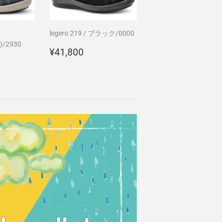
legero 219 / ブラック/0000
)/2930
通
¥41,800
¥41,800
,800
常
価
格