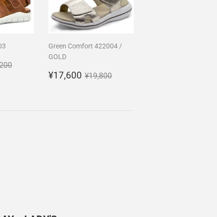
03
Green Comfort 422004 /
GOLD
5,300
常価格
¥35,200
,200
販
¥17,600
通常価格
¥19,800
¥17,600
¥19,800
売
価
格