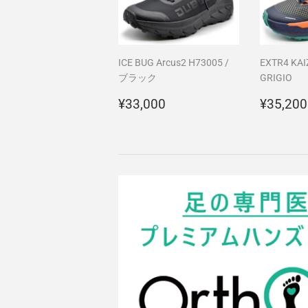
ICE BUG Arcus2 H73005 /
EXTR4 KAI
ブラック
GRIGIO
通
¥33,000
通
¥33,000
¥35,200
常
常
価
価
格
格