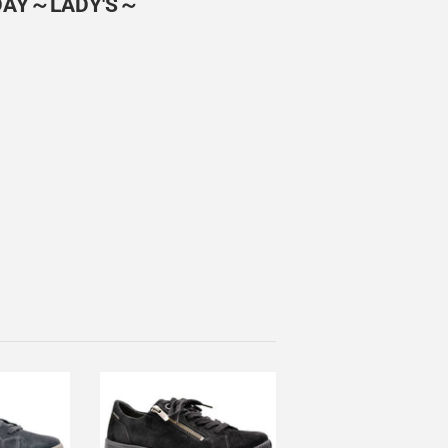
 DAY～LADY'S～