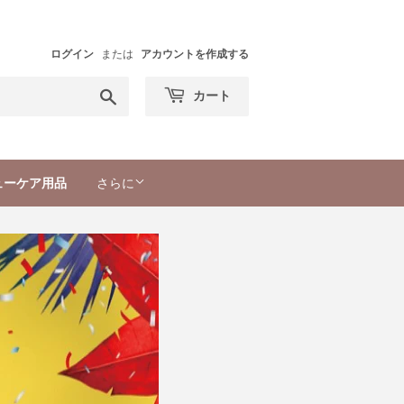
ログイン
または
アカウントを作成する
検
カート
索
す
る
ューケア用品
さらに