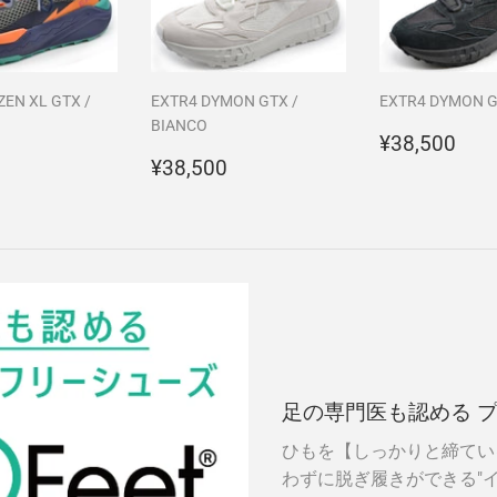
ZEN XL GTX /
EXTR4 DYMON GTX /
EXTR4 DYMON G
BIANCO
通
¥38
¥38,500
¥35,200
通
¥38,500
常
¥38,500
常
価
価
格
格
足の専門医も認める 
ひもを【しっかりと締てい
わずに脱ぎ履きができる"