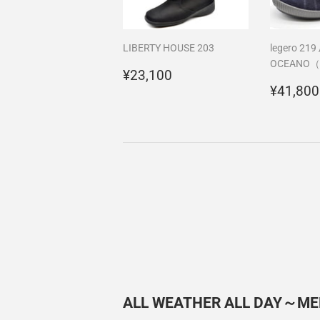
LIBERTY HOUSE 203
legero 219 
OCEANO（B
通
¥23,100
¥23,100
常
通
¥41,800
価
常
格
価
格
ALL WEATHER ALL DAY～ME