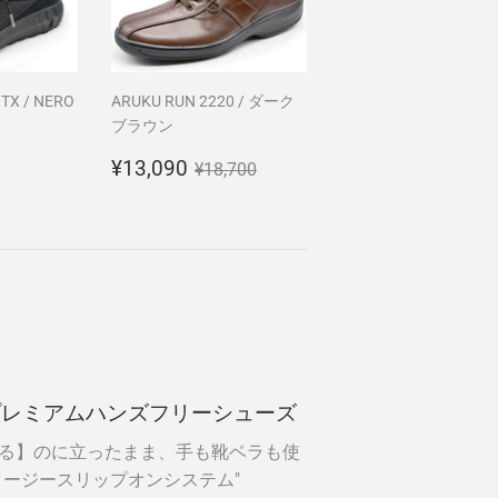
TX / NERO
ARUKU RUN 2220 / ダーク
ブラウン
,500
販
¥13,090
通常価格
¥18,700
¥13,090
¥18,700
売
価
格
プレミアムハンズフリーシューズ
る】のに立ったまま、手も靴ベラも使
イージースリップオンシステム"