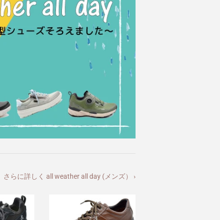
さらに詳しく all weather all day (メンズ） ›