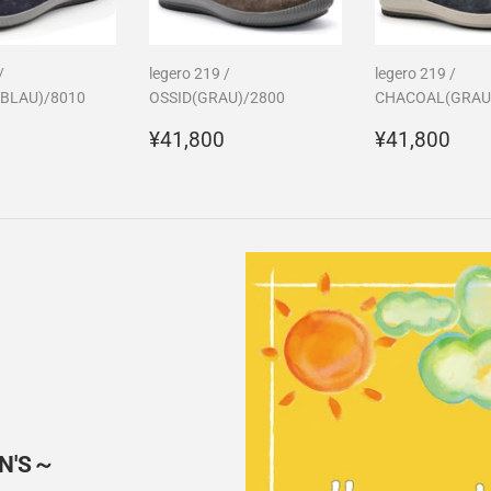
/
legero 219 /
legero 219 /
LAU)/8010
OSSID(GRAU)/2800
CHACOAL(GRAU
¥41,800
通
¥41,800
通
¥41
¥41,800
¥41,800
常
常
価
価
格
格
N'S～