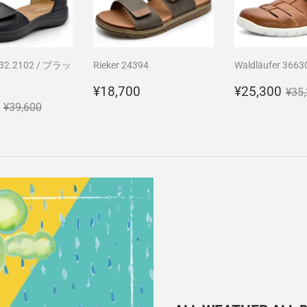
132.2102 / ブラッ
Rieker 24394
Waldläufer 3663
通
¥18,700
販
¥2
通
¥18,700
¥25,300
¥35
¥35,200
常
売
通常価格
¥39,600
¥39,600
価
価
格
格