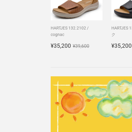
HARTJES 132.2102 /
HARTJES 
cognac
ク
販
¥35,200
販
通常価格
¥39,600
¥35,200
¥35,200
¥39,600
売
売
価
価
格
格